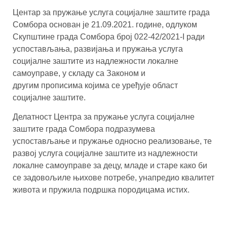
Центар за пружање услуга социјалне заштите града
Сомбора основан је 21.09.2021. године, одлуком
Скупштине града Сомбора број 022-42/2021-I ради
успостављања, развијања и пружања услуга
социјалне заштите из надлежности локалне
самоуправе, у складу са Законом и
другим прописима којима се уређује област
социјалне заштите.
Делатност Центра за пружање услуга социјалне
заштите града Сомбора подразумева
успостављање и пружање односно реализовање, те
развој услуга социјалне заштите из надлежности
локалне самоуправе за децу, младе и старе како би
се задовољиле њихове потребе, унапредио квалитет
живота и пружила подршка породицама истих.